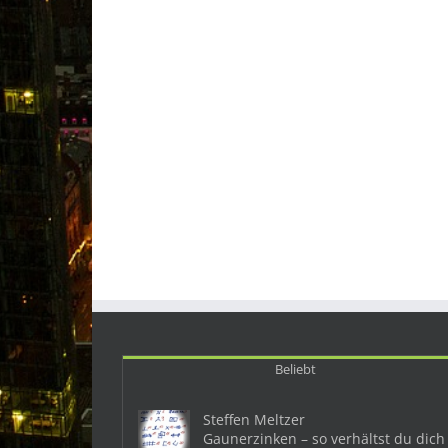
Beliebt
Steffen Meltzer
Gaunerzinken – so verhältst du dich