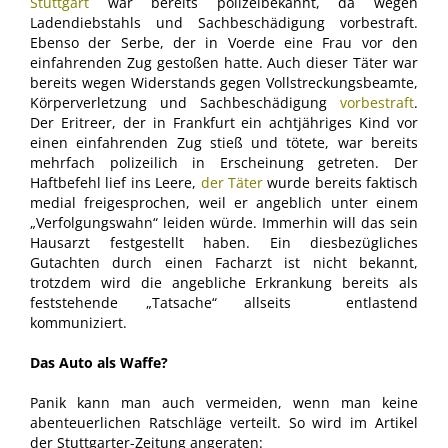
Stuttgart
war bereits polizeibekannt, da wegen
Ladendiebstahls und Sachbeschädigung vorbestraft.
Ebenso der Serbe, der in Voerde eine Frau vor den
einfahrenden Zug gestoßen hatte. Auch dieser Täter war
bereits wegen Widerstands gegen Vollstreckungsbeamte,
Körperverletzung und Sachbeschädigung
vorbestraft
.
Der Eritreer, der in Frankfurt ein achtjähriges Kind vor
einen einfahrenden Zug stieß und tötete, war bereits
mehrfach polizeilich in Erscheinung getreten. Der
Haftbefehl lief ins Leere,
der Täter
wurde bereits faktisch
medial freigesprochen, weil er angeblich unter einem
„Verfolgungswahn“ leiden würde. Immerhin will das sein
Hausarzt festgestellt haben. Ein diesbezügliches
Gutachten durch einen Facharzt ist nicht bekannt,
trotzdem wird die angebliche Erkrankung bereits als
feststehende „Tatsache“ allseits entlastend
kommuniziert.
Das Auto als Waffe?
Panik kann man auch vermeiden, wenn man keine
abenteuerlichen Ratschläge verteilt. So wird im Artikel
der Stuttgarter-Zeitung angeraten: