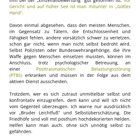
ihm bei der „Einzelfallbewertung“ gut gesonnen ist.
Vor
Gericht und auf hoher See ist man mitunter in „Gottes
Hand“
.
Davon einmal abgesehen, dass den meisten Menschen,
im Gegensatz zu Tätern, die Entschlossenheit und
Fähigkeit fehlen, andere vorsätzlich schwer zu verletzen,
schon gar nicht, wenn man nicht selbst bedroht wird.
Selbst Polizisten oder Bundeswehrangehörige, die ihre
Waffe gegen Menschen einsetzen mussten, können im
Anschluss, trotz psychologischer Betreuung, an
einer
Posttraumatischen Belastungsstörung
(PTBS)
erkranken und müssen in der Folge aus dem
aktiven Dienst ausscheiden.
Trotzdem, wer es sich zutraut unmittelbar selbst und
konfrontativ einzugreifen, dem kann und will ich nicht
vom Gegenteil überzeugen. Ich warne nur ausdrücklich
vor „Bruder Leichtfuß“ und Selbstüberschätzung. Die
Friedhöfe sind voll mit posthum hochdekorierten Helden.
Helfen kann man auch, ohne sich unnötig selbst zu
gefährden.