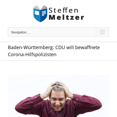
Skip
to
content
Navigation ...
Baden-Württemberg: CDU will bewaffnete
Corona-Hilfspolizisten
Zeige
grösseres
Bild