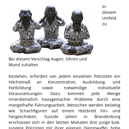
In
diesem
Umfeld
zu
Bei diesem Vorschlag Augen, Ohren und
Mund zuhalten
bestehen, erfordert von jedem einzelnen Polizisten ein
Höchstmaß an Konzentration, Ausbildung- und
Fortbildung sowie notwendige individuelle
Voraussetzungen. Dazu kommen jede Menge
innerdienstlich hausgemachte Probleme durch eine
mangelhafte Führungsarbeit. Menschen werden beliebig
wie Schachfiguren auf einem Holzbrett hin- und
hergeschoben. Suizide (allein in Brandenburg
erschossen sich in den letzten Monaten drei junge bzw.
jüngere Polizisten mit ihrer eigenen Dienstwaffe), hohe