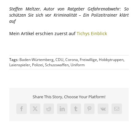
Steffen Meltzer, Autor von Ratgeber Gefahrenabwehr: So
schützen Sie sich vor Kriminalität – Ein Polizeitrainer klärt
auf
Mein Artikel erschien zuerst auf
Tichys Einblick
Tags:
Baden-Würtemberg
,
CDU
,
Corona
,
Freiwillige
,
Hobbytruppen
,
Laienspieler
,
Polizei
,
Schusswaffen
,
Uniform
Share This Story, Choose Your Platform!
Facebook
X
Reddit
LinkedIn
Tumblr
Pinterest
Vk
E-
Mail