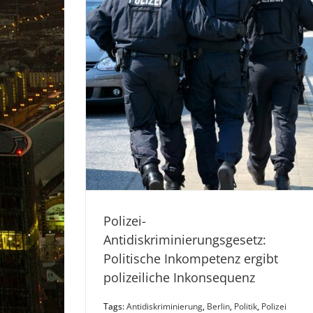
Polizei-
Antidiskriminierungsgesetz:
Politische Inkompetenz ergibt
polizeiliche Inkonsequenz
Tags:
Antidiskriminierung
,
Berlin
,
Politik
,
Polizei