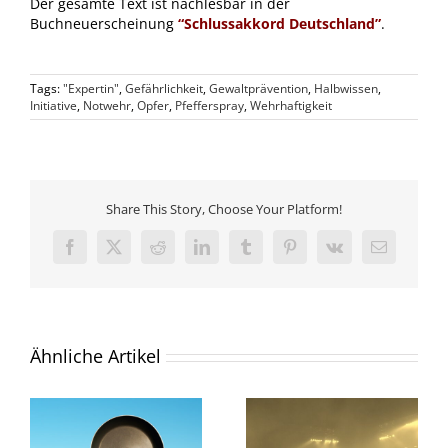
Der gesamte Text ist nachlesbar in der
Buchneuerscheinung
“Schlussakkord Deutschland”
.
Tags:
"Expertin"
,
Gefährlichkeit
,
Gewaltprävention
,
Halbwissen
,
Initiative
,
Notwehr
,
Opfer
,
Pfefferspray
,
Wehrhaftigkeit
Share This Story, Choose Your Platform!
Facebook
X
Reddit
LinkedIn
Tumblr
Pinterest
Vk
E-
Mail
Ähnliche Artikel