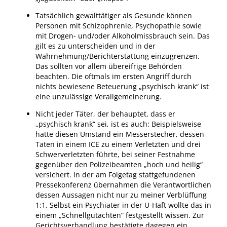
Tatsächlich gewalttätiger als Gesunde können
Personen mit Schizophrenie, Psychopathie sowie
mit Drogen- und/oder Alkoholmissbrauch sein. Das
gilt es zu unterscheiden und in der
Wahrnehmung/Berichterstattung einzugrenzen.
Das sollten vor allem übereifrige Behörden
beachten. Die oftmals im ersten Angriff durch
nichts bewiesene Beteuerung „psychisch krank“ ist
eine unzulässige Verallgemeinerung.
Nicht jeder Täter, der behauptet, dass er
„psychisch krank“ sei, ist es auch: Beispielsweise
hatte diesen Umstand ein Messerstecher, dessen
Taten in einem ICE zu einem Verletzten und drei
Schwerverletzten führte, bei seiner Festnahme
gegenüber den Polizeibeamten „hoch und heilig“
versichert. In der am Folgetag stattgefundenen
Pressekonferenz übernahmen die Verantwortlichen
dessen Aussagen nicht nur zu meiner Verblüffung
1:1. Selbst ein Psychiater in der U-Haft wollte das in
einem „Schnellgutachten“ festgestellt wissen. Zur
Gerichtsverhandlung bestätigte dagegen ein