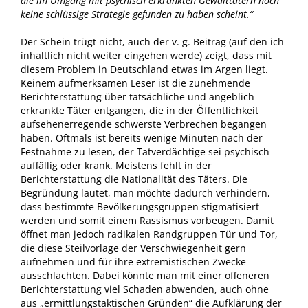
die im Umgang mit psychisch erkrankten Gewalttätern noch
keine schlüssige Strategie gefunden zu haben scheint.“
Der Schein trügt nicht, auch der v. g. Beitrag (auf den ich
inhaltlich nicht weiter eingehen werde) zeigt, dass mit
diesem Problem in Deutschland etwas im Argen liegt.
Keinem aufmerksamen Leser ist die zunehmende
Berichterstattung über tatsächliche und angeblich
erkrankte Täter entgangen, die in der Öffentlichkeit
aufsehenerregende schwerste Verbrechen begangen
haben. Oftmals ist bereits wenige Minuten nach der
Festnahme zu lesen, der Tatverdächtige sei psychisch
auffällig oder krank. Meistens fehlt in der
Berichterstattung die Nationalität des Täters. Die
Begründung lautet, man möchte dadurch verhindern,
dass bestimmte Bevölkerungsgruppen stigmatisiert
werden und somit einem Rassismus vorbeugen. Damit
öffnet man jedoch radikalen Randgruppen Tür und Tor,
die diese Steilvorlage der Verschwiegenheit gern
aufnehmen und für ihre extremistischen Zwecke
ausschlachten. Dabei könnte man mit einer offeneren
Berichterstattung viel Schaden abwenden, auch ohne
aus „ermittlungstaktischen Gründen“ die Aufklärung der