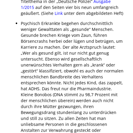
Titelthema in der „Deutsche Polizei“
Ausgabe
1/2015
auf den Seiten vier bis neun umfangreich
geäußert. (Siehe
Link
unter dem abgebildeten Heft)
Psychisch Erkrankte begehen durchschnittlich
weniger Gewalttaten als „gesunde“ Menschen.
Gesunde brechen Kriege vom Zaun, führen
Börsencrashs herbei oder lügen und betrügen, um
Karriere zu machen. Der alte Arztspruch lautet:
„Wer als gesund gilt, ist nur nicht gut genug
untersucht. Ebenso wird gesellschaftlich
unerwünschtes Verhalten gern als „krank“ oder
„gestört“ klassifiziert, obwohl es auch der normalen
menschlichen Bandbreite des Verhaltens
entsprechen könnte. Nicht jedes Kind, das zappelt,
hat ADHS. Das freut nur die Pharmaindustrie.
Kleine Bonobos (DNA stimmt zu 98,7 Prozent mit
der menschlichen überein) werden auch nicht
durch ihre Mütter gezwungen, ihren
Bewegungsdrang stundenlang zu unterdrücken
und still zu sitzen. Zu allen Zeiten hat man
unliebsame Personen in die geschlossenen
Anstalten zur Verwahrung gesteckt oder