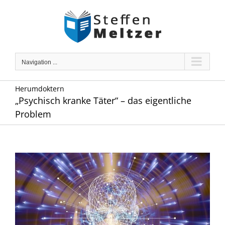
Skip
to
content
Navigation ...
Herumdoktern
„Psychisch kranke Täter“ – das eigentliche
Problem
Zeige
grösseres
Bild