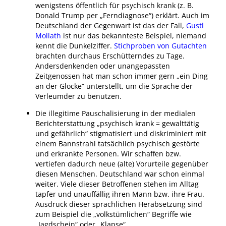
wenigstens öffentlich für psychisch krank (z. B.
Donald Trump per „Ferndiagnose“) erklärt. Auch im
Deutschland der Gegenwart ist das der Fall,
Gustl
Mollath
ist nur das bekannteste Beispiel, niemand
kennt die Dunkelziffer.
Stichproben von Gutachten
brachten durchaus Erschütterndes zu Tage.
Andersdenkenden oder unangepassten
Zeitgenossen hat man schon immer gern „ein Ding
an der Glocke“ unterstellt, um die Sprache der
Verleumder zu benutzen.
Die illegitime Pauschalisierung in der medialen
Berichterstattung „psychisch krank = gewalttätig
und gefährlich“ stigmatisiert und diskriminiert mit
einem Bannstrahl tatsächlich psychisch gestörte
und erkrankte Personen. Wir schaffen bzw.
vertiefen dadurch neue (alte) Vorurteile gegenüber
diesen Menschen. Deutschland war schon einmal
weiter. Viele dieser Betroffenen stehen im Alltag
tapfer und unauffällig ihren Mann bzw. ihre Frau.
Ausdruck dieser sprachlichen Herabsetzung sind
zum Beispiel die „volkstümlichen“ Begriffe wie
„Jagdschein“ oder „Klapse“.