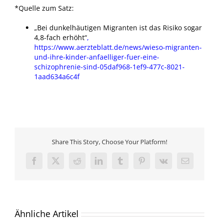
*Quelle zum Satz:
„Bei dunkelhäutigen Migranten ist das Risiko sogar
4,8-fach erhöht“
,
https://www.aerzteblatt.de/news/wieso-migranten-
und-ihre-kinder-anfaelliger-fuer-eine-
schizophrenie-sind-05daf968-1ef9-477c-8021-
1aad634a6c4f
Share This Story, Choose Your Platform!
Facebook
X
Reddit
LinkedIn
Tumblr
Pinterest
Vk
E-
Mail
Ähnliche Artikel