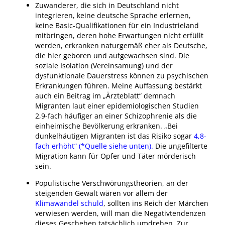
Zuwanderer, die sich in Deutschland nicht
integrieren, keine deutsche Sprache erlernen,
keine Basic-Qualifikationen für ein Industrieland
mitbringen, deren hohe Erwartungen nicht erfüllt
werden, erkranken naturgemäß eher als Deutsche,
die hier geboren und aufgewachsen sind. Die
soziale Isolation (Vereinsamung) und der
dysfunktionale Dauerstress können zu psychischen
Erkrankungen führen. Meine Auffassung bestärkt
auch ein Beitrag im „Ärzteblatt“ demnach
Migranten laut einer epidemiologischen Studien
2,9-fach häufiger an einer Schizophrenie als die
einheimische Bevölkerung erkranken. „Bei
dunkelhäutigen Migranten ist das Risiko sogar
4,8-
fach erhöht“ (*Quelle siehe unten).
Die ungefilterte
Migration kann für Opfer und Täter mörderisch
sein.
Populistische Verschwörungstheorien, an der
steigenden Gewalt wären vor allem der
Klimawandel schuld
, sollten ins Reich der Märchen
verwiesen werden, will man die Negativtendenzen
dieses Geschehen tatsächlich umdrehen. Zur