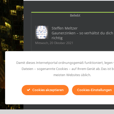
Beliebt
Steffen Meltzer
Gaunerzinken – so verhältst du dich
richtig
Mittwoch, 20 Oktober 2021
Deutschland: Ein Mobbingfall kostet
Damit dieses Internetportal ordnungsgemäß funktioniert, legen 
dem Chef 500 000 Euro
Samstag, 23 Mai 2015
Dateien – sogenannte Cookies – auf Ihrem Gerät ab. Das ist b
meisten Websites üblich.
10 Formen des Mobbings und 99
konkrete Mobbinghandlungen
Cookies akzeptieren
Cookies-Einstellungen
Montag, 20 Juli 2020