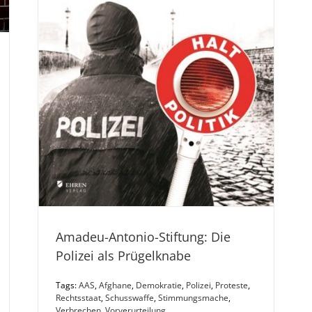
Amadeu-Antonio-Stiftung: Die
Polizei als Prügelknabe
Tags:
AAS
,
Afghane
,
Demokratie
,
Polizei
,
Proteste
,
Rechtsstaat
,
Schusswaffe
,
Stimmungsmache
,
Verbrechen
,
Vorverurteilung