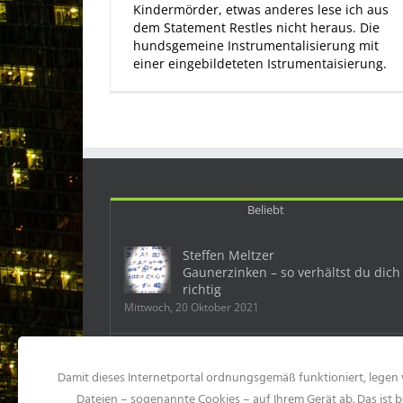
Kindermörder, etwas anderes lese ich aus
dem Statement Restles nicht heraus. Die
hundsgemeine Instrumentalisierung mit
einer eingebildeteten Istrumentaisierung.
Beliebt
Steffen Meltzer
Gaunerzinken – so verhältst du dich
richtig
Mittwoch, 20 Oktober 2021
Deutschland: Ein Mobbingfall kostet
Damit dieses Internetportal ordnungsgemäß funktioniert, legen 
dem Chef 500 000 Euro
Samstag, 23 Mai 2015
Dateien – sogenannte Cookies – auf Ihrem Gerät ab. Das ist b