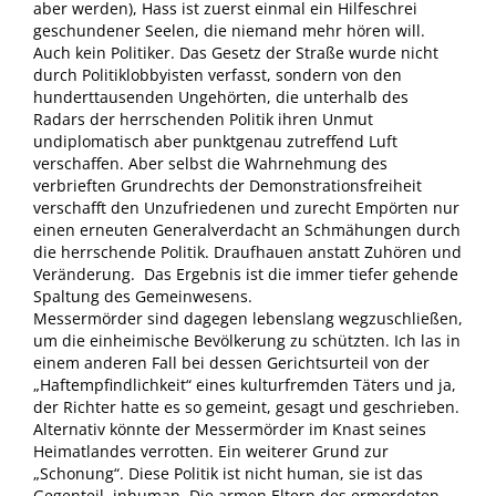
aber werden), Hass ist zuerst einmal ein Hilfeschrei
geschundener Seelen, die niemand mehr hören will.
Auch kein Politiker. Das Gesetz der Straße wurde nicht
durch Politiklobbyisten verfasst, sondern von den
hunderttausenden Ungehörten, die unterhalb des
Radars der herrschenden Politik ihren Unmut
undiplomatisch aber punktgenau zutreffend Luft
verschaffen. Aber selbst die Wahrnehmung des
verbrieften Grundrechts der Demonstrationsfreiheit
verschafft den Unzufriedenen und zurecht Empörten nur
einen erneuten Generalverdacht an Schmähungen durch
die herrschende Politik. Draufhauen anstatt Zuhören und
Veränderung. Das Ergebnis ist die immer tiefer gehende
Spaltung des Gemeinwesens.
Messermörder sind dagegen lebenslang wegzuschließen,
um die einheimische Bevölkerung zu schützten. Ich las in
einem anderen Fall bei dessen Gerichtsurteil von der
„Haftempfindlichkeit“ eines kulturfremden Täters und ja,
der Richter hatte es so gemeint, gesagt und geschrieben.
Alternativ könnte der Messermörder im Knast seines
Heimatlandes verrotten. Ein weiterer Grund zur
„Schonung“. Diese Politik ist nicht human, sie ist das
Gegenteil, inhuman. Die armen Eltern des ermordeten