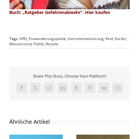
Buch: „Ratgeber Gefahrenabwehr“. Hier kaufen
Tags:
ARD
,
Einwanderungspolitik
,
Instrumentalisierung
,
Kind
,
Kurdin
,
Messermord
,
Politik
,
Restele
Share This Story, Choose Your Platform!
Facebook
X
Reddit
LinkedIn
Tumblr
Pinterest
Vk
E-
Mail
Ähnliche Artikel