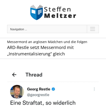
Skip
to
content
Navigation ...
Messermord an arglosen Mädchen und die Folgen
ARD-Restle setzt Messermord mit
„Instrumentalisierung“ gleich
Zeige
grösseres
Bild