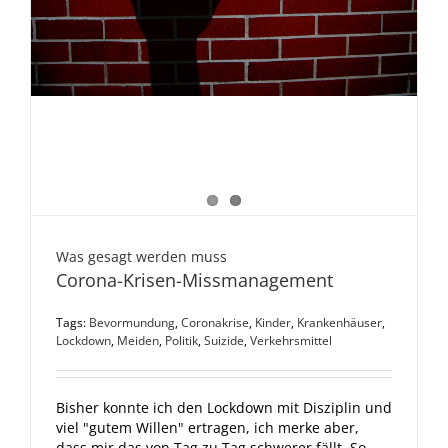
Was gesagt werden muss
Corona-Krisen-Missmanagement
Tags:
Bevormundung
,
Coronakrise
,
Kinder
,
Krankenhäuser
,
Lockdown
,
Meiden
,
Politik
,
Suizide
,
Verkehrsmittel
Bisher konnte ich den Lockdown mit Disziplin und
viel "gutem Willen" ertragen, ich merke aber,
dass mir das von Tag zu Tag schwerer fällt. So