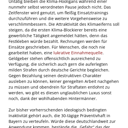
Untätig bleiben die Klima-Hooligans während einer
nunmehr selbst verordneten Pause jedoch nicht. Das
Zeitfenster wird genutzt, um fleißig Einsatztrainings
durchzuführen und die weitere Vorgehensweise zu
verschlimmbessern. Die Attraktivität des Klimaeiferns soll
steigen, da die ersten Klima-Blockierer bereits eine
gewerbliche Tätigkeit angemeldet hätten, denn das
Festkleben würde bezahlt. Rechnungen werden für
Einsätze geschrieben. Für Menschen, die noch nie
gearbeitet haben, eine
lukrative Einnahmequelle
.
Geldgeber stehen offensichtlich ausreichend zu
Verfügung, die sicherlich auch gern die auferlegten
milden Strafen durch deutsche Gerichte begleichen.
Gegen Bezahlung seinen destruktiven Charakter
ausleben zu können, keiner geregelten Arbeit nachgehen
zu müssen und obendrein für Straftaten entlohnt zu
werden, wo gibt es diesen unglaublichen Luxus sonst
noch, dank der wohlhabenden Hintermänner.
Zur bisher vorherrschenden ideologisch bedingten
Inaktivität gehört auch, die 30-tägige Präventivhaft in
Bayern zu verteufeln. Würde diese deutschlandweit zur
Anwendung kommen, bestände die „Gefahr“ das der