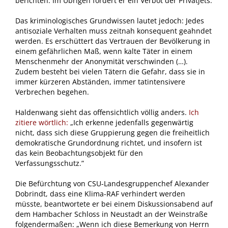
berichten. Im Übrigen fordert er ein Verbot der Privatjets.
Das kriminologisches Grundwissen lautet jedoch: Jedes
antisoziale Verhalten muss zeitnah konsequent geahndet
werden. Es erschüttert das Vertrauen der Bevölkerung in
einem gefährlichen Maß, wenn kalte Täter in einem
Menschenmehr der Anonymität verschwinden (…).
Zudem besteht bei vielen Tätern die Gefahr, dass sie in
immer kürzeren Abständen, immer tatintensivere
Verbrechen begehen.
Haldenwang sieht das offensichtlich völlig anders.
Ich
zitiere wörtlich
:
„Ich erkenne jedenfalls gegenwärtig
nicht, dass sich diese Gruppierung gegen die freiheitlich
demokratische Grundordnung richtet, und insofern ist
das kein Beobachtungsobjekt für den
Verfassungsschutz.”
Die Befürchtung von CSU-Landesgruppenchef Alexander
Dobrindt, dass eine Klima-RAF verhindert werden
müsste, beantwortete er bei einem Diskussionsabend auf
dem Hambacher Schloss in Neustadt an der Weinstraße
folgendermaßen: „Wenn ich diese Bemerkung von Herrn