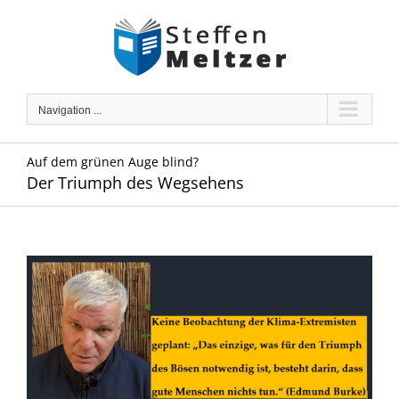
Skip
to
content
Navigation ...
Auf dem grünen Auge blind?
Der Triumph des Wegsehens
Zeige
grösseres
Bild