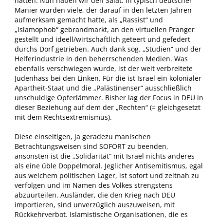
hätten. Nun haben wir den Salat. In typisch deutscher
Manier wurden viele, der darauf in den letzten Jahren
aufmerksam gemacht hatte, als „Rassist“ und
„islamophob“ gebrandmarkt, an den virtuellen Pranger
gestellt und ideell/wirtschaftlich geteert und gefedert
durchs Dorf getrieben. Auch dank sog. „Studien“ und der
Helferindustrie in den beherrschenden Medien. Was
ebenfalls verschwiegen wurde, ist der weit verbreitete
Judenhass bei den Linken. Für die ist Israel ein kolonialer
Apartheit-Staat und die „Palästinenser“ ausschließlich
unschuldige Opferlämmer. Bisher lag der Focus in DEU in
dieser Beziehung auf dem der „Rechten“ (= gleichgesetzt
mit dem Rechtsextremismus).
Diese einseitigen, ja geradezu manischen
Betrachtungsweisen sind SOFORT zu beenden,
ansonsten ist die „Solidarität“ mit Israel nichts anderes
als eine üble Doppelmoral. Jeglicher Antisemitismus, egal
aus welchem politischen Lager, ist sofort und zeitnah zu
verfolgen und im Namen des Volkes strengstens
abzuurteilen. Ausländer, die den Krieg nach DEU
importieren, sind unverzüglich auszuweisen, mit
Rückkehrverbot. Islamistische Organisationen, die es