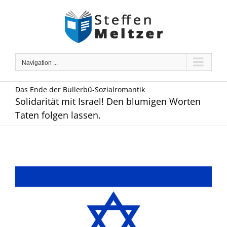
Skip
to
content
Navigation ...
Das Ende der Bullerbü-Sozialromantik
Solidarität mit Israel! Den blumigen Worten
Taten folgen lassen.
Zeige
grösseres
Bild