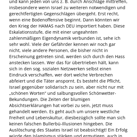
und kann jeden von uns z. B. durch Anschläge mittreffen,
insbesondere wenn Israel zu weiteren notwendigen und
gerechtfertigten Gegenschlägen übergeht. Erst recht,
wenn eine Bodenoffensive beginnt. Dann könnten wir
den Krieg der HAMAS nach DEU importiert haben. Diese
Eskalationsstufe, die mit einer ungeahnten
zahlenmäßigen Eigendynamik verbunden ist, sehe ich
sehr wohl. Viele der Gefährder kennen wir noch gar
nicht, viele andere Personen, die bisher nicht in
Erscheinung getreten sind, werden sich durch den Hass
anstecken lassen. Wer das für übertrieben hält, kann
sich in den sog. sozialen Netzwerken selbst einen
Eindruck verschaffen, wer dort welche Verbrechen
abfeiert und die Täter anspornt. Es besteht die Pflicht,
Israel gegenüber solidarisch zu sein, aber nicht nur mit
„schönen Worten“ und salbungsvollen Schönwetter-
Bekundungen. Die Zeiten der blumigen
Absichtserklärungen hat vorbei zu sein, jetzt muss
gehandelt werden. Es geht auch um unsere westliche
Freiheit und Lebenskultur, diesbezüglich sollte man sich
keinen falschen Bullerbü-Illusionen hingeben. Die
Auslöschung des Staates Israel ist beabsichtigt! Ein Erfolg
würde den Islamismus stärken und ermutigen, auch in