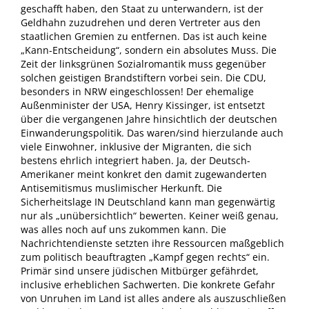
geschafft haben, den Staat zu unterwandern, ist der
Geldhahn zuzudrehen und deren Vertreter aus den
staatlichen Gremien zu entfernen. Das ist auch keine
„Kann-Entscheidung“, sondern ein absolutes Muss. Die
Zeit der linksgrünen Sozialromantik muss gegenüber
solchen geistigen Brandstiftern vorbei sein. Die CDU,
besonders in NRW eingeschlossen! Der ehemalige
Außenminister der USA, Henry Kissinger, ist entsetzt
über die vergangenen Jahre hinsichtlich der deutschen
Einwanderungspolitik. Das waren/sind hierzulande auch
viele Einwohner, inklusive der Migranten, die sich
bestens ehrlich integriert haben. Ja, der Deutsch-
Amerikaner meint konkret den damit zugewanderten
Antisemitismus muslimischer Herkunft. Die
Sicherheitslage IN Deutschland kann man gegenwärtig
nur als „unübersichtlich“ bewerten. Keiner weiß genau,
was alles noch auf uns zukommen kann. Die
Nachrichtendienste setzten ihre Ressourcen maßgeblich
zum politisch beauftragten „Kampf gegen rechts“ ein.
Primär sind unsere jüdischen Mitbürger gefährdet,
inclusive erheblichen Sachwerten. Die konkrete Gefahr
von Unruhen im Land ist alles andere als auszuschließen