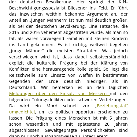
der deutschen Bevölkerung. Hier springt der KfN-
Beschwichtigungsspezialist Bliesener ins Feld. Er führt
das inzwischen weithin bekannte Argument an, der
Anteil an „jungen Männern“ ist nun mal deutlich größer,
als bei der deutschen Bevölkerung. Eine Tatsache, die
2015 und 2016 vehement abgestritten wurde, als man so
tat, als wären vorwiegend Familien mit kleinen Kindern
ins Land gekommen. Es ist richtig, weltweit begehen
„junge Männer“ die meisten Straftaten. Was jedoch
verschwiegen wird ist, dass dabei selbstverständlich
explizit die kulturelle Prägung bei der Klärung von
Konflikten eine herausragende Rolle spielt. So liegt die
Reizschwelle zum Einsatz von Waffen in bestimmten
Gegenden der Erde deutlich niedriger, als in
Deutschland. Wir bemerken es an den täglichen
Meldungen über den Einsatz von Messern
mit den
folgenden Tötungsdelikten oder schweren Verletzungen.
Da wird ein Mord schnell zur
„
Beziehungstat“
umgedichtet
, um es politisch opportun erscheinen zu
lassen. Die Prägung eines Menschen ist mit 5 Jahren
schon wesentlich und mit spätestens 20 Jahren
abgeschlossen. Gewaltgeprägte Persönlichkeiten sind
dann nur noch ausnahmsweise zu „integrieren“.