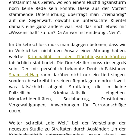
entstammt aus Zeiten, wo von einem Flüchtlingsansturm
noch keine Rede sein konnte. Diese aus der Vorzeit
stammende Untersuchung überträgt man „freihändig“
auf die Gegenwart, obwohl die untersuchte Klientel
damals eine ganz andere war. Hat das noch etwas mit
„Wissenschaft“ zu tun? Da Antwort ist eindeutig „Nein“.
Im Umkehrschluss muss man dagegen betonen, dass wir
in Wirklichkeit nicht den Ansatz einer Ahnung haben,
welche
Kriminalität in den Flüchtlingsunterkünften
tatsächlich stattfindet. Die Dunkelziffer muss riesengroß
sein. Der mir persönlich bekannte Deutsch-Pakistaner
Shams el Haq
kann darüber nicht nur ein Lied singen,
sondern beschreibt in seinen Reportagen eindrucksvoll,
was tatsächlich abgeht. Straftaten, die in keine
Polizeiliche Kriminalstatistik eingehen.
Mehrfachidentitäten, Sozialbetrug, Prostitution,
Vergewaltigungen, Anwerbungen für Terroranschläge
u.v.m.
Weiter schreibt „die Welt“ bei der Vorstellung der
neuesten Studie zu Straftaten durch Ausländer: „In der
Kriminalstatistik unterrepräsentiert waren dabei vor