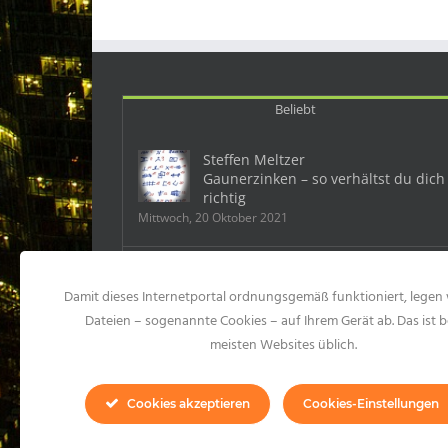
Beliebt
Steffen Meltzer
Gaunerzinken – so verhältst du dich
richtig
Mittwoch, 20 Oktober 2021
Deutschland: Ein Mobbingfall kostet
Damit dieses Internetportal ordnungsgemäß funktioniert, legen 
dem Chef 500 000 Euro
Samstag, 23 Mai 2015
Dateien – sogenannte Cookies – auf Ihrem Gerät ab. Das ist b
meisten Websites üblich.
10 Formen des Mobbings und 99
konkrete Mobbinghandlungen
Cookies akzeptieren
Cookies-Einstellungen
Montag, 20 Juli 2020