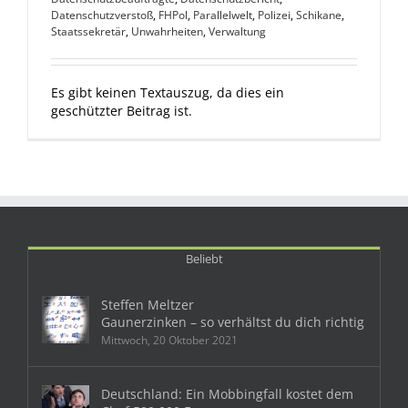
Datenschutzverstoß
,
FHPol
,
Parallelwelt
,
Polizei
,
Schikane
,
Staatssekretär
,
Unwahrheiten
,
Verwaltung
Es gibt keinen Textauszug, da dies ein
geschützter Beitrag ist.
Beliebt
Steffen Meltzer
Gaunerzinken – so verhältst du dich richtig
Mittwoch, 20 Oktober 2021
Deutschland: Ein Mobbingfall kostet dem