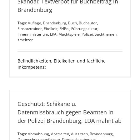
Skandal: Textverbot für Buchbeitrag in
Brandenburg
Tags:
Auflage
,
Brandenburg
,
Buch
,
Buchautor
,
Einsatztrainer
,
Eitelkeit
,
FHPol
,
Führungskultur
,
Innenministerium
,
LKA
,
Machtspiele
,
Polizei
,
Sachthemen
,
smeltzer
Befindlichkeiten, Eitelkeiten und fachliche
Inkompetenz:
Geschützt: Schikane u.
Datenmissbrauch gegen Beamten in
der Polizei Brandenburg, LDA mahnt ab
Tags:
Abmahnung
,
Abstreiten
,
Aussitzen
,
Brandenburg
,
Datenschutzbeauftragte
,
Datenschutzbericht
,