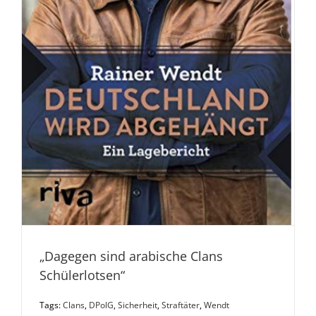
„Dagegen sind arabische Clans
Schülerlotsen“
Tags:
Clans
,
DPolG
,
Sicherheit
,
Straftäter
,
Wendt