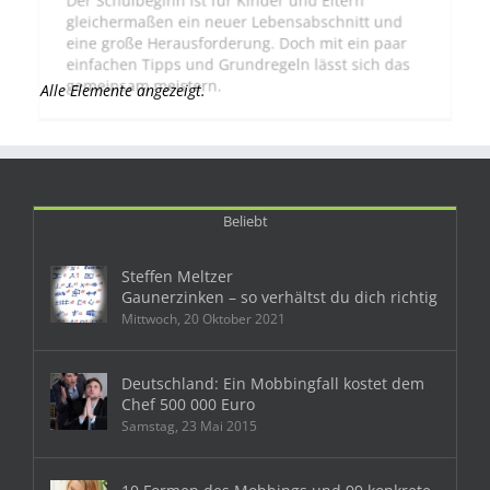
Der Schulbeginn ist für Kinder und Eltern
gleichermaßen ein neuer Lebensabschnitt und
eine große Herausforderung. Doch mit ein paar
einfachen Tipps und Grundregeln lässt sich das
gemeinsam meistern.
Zum Anhören: Mein Radiointerview mit
Hitgarantie im Morgenmagazin bei