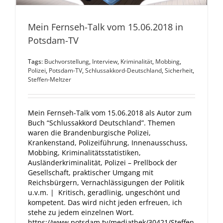
Mein Fernseh-Talk vom 15.06.2018 in
Potsdam-TV
Tags:
Buchvorstellung
,
Interview
,
Kriminalität
,
Mobbing
,
Polizei
,
Potsdam-TV
,
Schlussakkord-Deutschland
,
Sicherheit
,
Steffen-Meltzer
Mein Fernseh-Talk vom 15.06.2018 als Autor zum
Buch “Schlussakkord Deutschland”. Themen
waren die Brandenburgische Polizei,
Krankenstand, Polizeiführung, Innenausschuss,
Mobbing, Kriminalitätsstatistiken,
Ausländerkriminalität, Polizei – Prellbock der
Gesellschaft, praktischer Umgang mit
Reichsbürgern, Vernachlässigungen der Politik
u.v.m. | Kritisch, geradlinig, ungeschönt und
kompetent. Das wird nicht jeden erfreuen, ich
stehe zu jedem einzelnen Wort.
https://www.potsdam.tv/mediathek/30421/Steffen