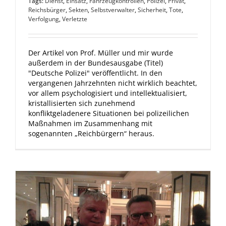
Tags:
Dienst
,
Einsatz
,
Fahrzeugkontrollen
,
Polizei
,
Privat
,
Reichsbürger
,
Sekten
,
Selbstverwalter
,
Sicherheit
,
Tote
,
Verfolgung
,
Verletzte
Der Artikel von Prof. Müller und mir wurde
außerdem in der Bundesausgabe (Titel)
"Deutsche Polizei" veröffentlicht. In den
vergangenen Jahrzehnten nicht wirklich beachtet,
vor allem psychologisiert und intellektualisiert,
kristallisierten sich zunehmend
konfliktgeladenere Situationen bei polizeilichen
Maßnahmen im Zusammenhang mit
sogenannten „Reichbürgern“ heraus.